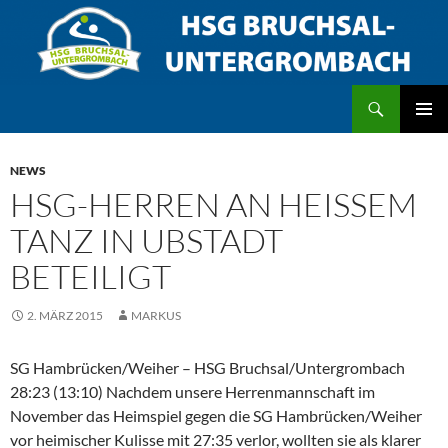
Zum
Inhalt
springen
Suchen
HSG Bruchsal/Untergrombach
PRIMÄR
MENÜ
NEWS
HSG-HERREN AN HEISSEM T
ANZ IN UBSTADT B
ETEILIGT
2. MÄRZ 2015
MARKUS
SG Hambrücken/Weiher – HSG Bruchsal/Untergrombach
28:23 (13:10) Nachdem unsere Herrenmannschaft im
November das Heimspiel gegen die SG Hambrücken/Weiher
vor heimischer Kulisse mit 27:35 verlor, wollten sie als klarer