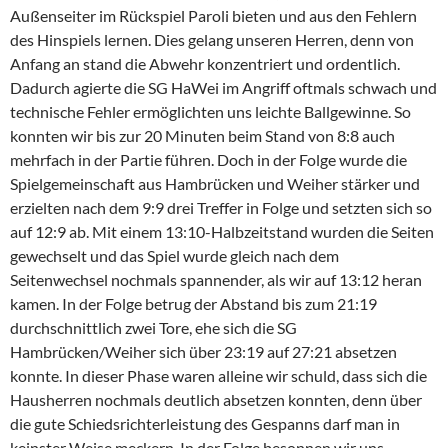
Außenseiter im Rückspiel Paroli bieten und aus den Fehlern
des Hinspiels lernen. Dies gelang unseren Herren, denn von
Anfang an stand die Abwehr konzentriert und ordentlich.
Dadurch agierte die SG HaWei im Angriff oftmals schwach und
technische Fehler ermöglichten uns leichte Ballgewinne. So
konnten wir bis zur 20 Minuten beim Stand von 8:8 auch
mehrfach in der Partie führen. Doch in der Folge wurde die
Spielgemeinschaft aus Hambrücken und Weiher stärker und
erzielten nach dem 9:9 drei Treffer in Folge und setzten sich so
auf 12:9 ab. Mit einem 13:10-Halbzeitstand wurden die Seiten
gewechselt und das Spiel wurde gleich nach dem
Seitenwechsel nochmals spannender, als wir auf 13:12 heran
kamen. In der Folge betrug der Abstand bis zum 21:19
durchschnittlich zwei Tore, ehe sich die SG
Hambrücken/Weiher sich über 23:19 auf 27:21 absetzen
konnte. In dieser Phase waren alleine wir schuld, dass sich die
Hausherren nochmals deutlich absetzen konnten, denn über
die gute Schiedsrichterleistung des Gespanns darf man in
keinster Weise meckern. In der Folge besonnen wir uns