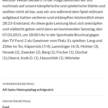
nochmals auf unsere kämpferische und spielerische Stärke und
wollten nicht all das, was wir uns während dem Spiel mühsam
aufgebaut hatten verlieren und erkämpften letztendlich einen
28:23-Endstand. An diese gute Leistung lässt sich anknüpfen
und vielleicht gehen wird dann am kommenden Samstag, den
07.03.2015, um 18:00 Uhr in der Sporthalle Bruchsal gegen
den TV Forst 2 als Gewinner vom Platz. Es spielten: Lang und
Zöller im Tor, Käpernick (7/4), Lamminger (4/3), Mohler (3),
Nowak (2), Zwecker (2), Berg (1), Fischer (1), Dochat
(1),Oberst, Kolb D. (1), Hauschildt (1), Wörteler
Beitragsnavigation
VORHERIGER BEITRAG
AH beim Heimspieltag erfolgreich
NÄCHSTER BEITRAG
Fwd: