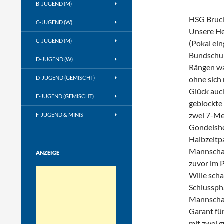
B-JUGEND (M)
HSG Bruch
C-JUGEND (W)
Unsere He
C-JUGEND (M)
(Pokal ein
Bundschuh
D-JUGEND (W)
Rängen wa
D-JUGEND (GEMISCHT)
ohne sich
Glück auc
E-JUGEND (GEMISCHT)
geblockte
zwei 7-Me
F-JUGEND & MINIS
Gondelshe
Halbzeitpa
Mannschaf
ANZEIGE
zuvor im P
Wille scha
Schlussph
Mannschaft
Garant für
mit zwei g