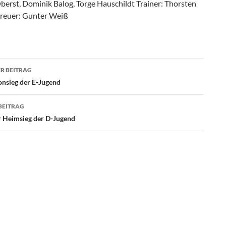
berst, Dominik Balog, Torge Hauschildt Trainer: Thorsten
treuer: Gunter Weiß
agsnavigation
R BEITRAG
onsieg der E-Jugend
BEITRAG
 Heimsieg der D-Jugend