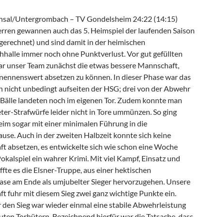
sal/Untergrombach – TV Gondelsheim 24:22 (14:15)
rren gewannen auch das 5. Heimspiel der laufenden Saison
gerechnet) und sind damit in der heimischen
halle immer noch ohne Punktverlust. Vor gut gefüllten
r unser Team zunächst die etwas bessere Mannschaft,
 nennenswert absetzen zu können. In dieser Phase war das
h nicht unbedingt aufseiten der HSG; drei von der Abwehr
 Bälle landeten noch im eigenen Tor. Zudem konnte man
ter-Strafwürfe leider nicht in Tore ummünzen. So ging
im sogar mit einer minimalen Führung in die
use. Auch in der zweiten Halbzeit konnte sich keine
t absetzen, es entwickelte sich wie schon eine Woche
okalspiel ein wahrer Krimi. Mit viel Kampf, Einsatz und
ffte es die Elsner-Truppe, aus einer hektischen
ase am Ende als umjubelter Sieger hervorzugehen. Unsere
 fuhr mit diesem Sieg zwei ganz wichtige Punkte ein.
 den Sieg war wieder einmal eine stabile Abwehrleistung
uten Torhütern. Bezeichnend hierfür war die Tatsache, dass