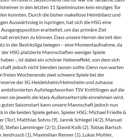
sheimer in den letzten 11 Spielminuten kein einziges Tor
elen konnten. Durch die bisher makellose Heimbilanz und
gen Auswärtssieg in Ispringen, hat sich die HSG eine
 Ausgangsposition erarbeitet, um das primäre Ziel
halt erreichen zu können. Dass unsere Herren derzeit den
atz in der Bezirksliga belegen – eine Momentaufnahme, da
er der HSG platzierte Mannschaften weniger Spiele
 haben -, ist dabei ein schöner Nebeneffekt, von dem sich
chaft jedoch nicht blenden lassen sollte. Denn nun warten
m freien Wochenende zwei schwere Spiele bei der
reserve der SG Heidelsheim/Helmsheim und zuhause
ambitionierten Aufstiegsfavoriten TSV Knittlingen auf die
nen sie jeweils die klare Außenseiterrolle einnehmen wird.
 guten Saisonstart kann unsere Mannschaft jedoch nun
 in die beiden Spiele gehen. Spieler HSG: Michael Friedle &
r (Tor), Matthias Sohns (9), Jannik Schlegel (4/2), Manuel
), Stefan Lamminger (2/1), David Kolb (2), Tobias Bartsch
an Jendrusch (1), Maximilian Renner (1), Lukas Mohler,