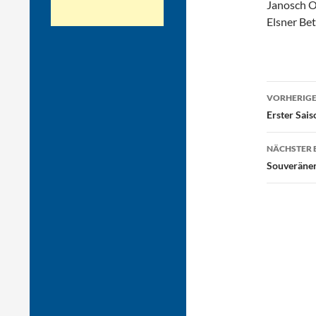
Janosch O
Elsner Be
Beitr
VORHERIGE
Erster Sais
NÄCHSTER 
Souveräner