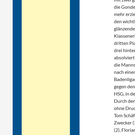
die Gondel
mehr erzi
den wichti
glänzende
Klassener
dritten Pl
drei hint
absolviert
die Manns
nach eine
Badenliga
gegen den 
HSG, in de
Durch den
ohne Druck
Tom Schäfe
Zwecker (3
(2), Flori