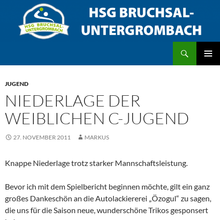
Zum
Inhalt
springen
Suchen
HSG Bruchsal/Untergrombach
PRIMÄR
MENÜ
JUGEND
NIEDERLAGE DER
WEIBLICHEN C-JUGEND
27. NOVEMBER 2011
MARKUS
Knappe Niederlage trotz starker Mannschaftsleistung.
Bevor ich mit dem Spielbericht beginnen möchte, gilt ein ganz
großes Dankeschön an die Autolackiererei „Özogul“ zu sagen,
die uns für die Saison neue, wunderschöne Trikos gesponsert