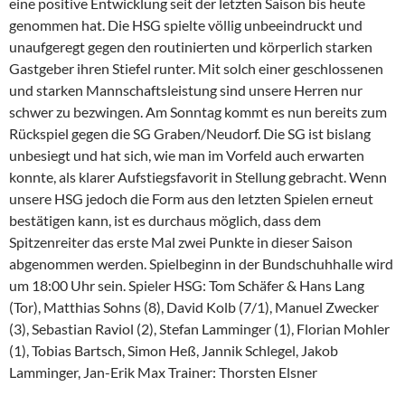
eine positive Entwicklung seit der letzten Saison bis heute
genommen hat. Die HSG spielte völlig unbeeindruckt und
unaufgeregt gegen den routinierten und körperlich starken
Gastgeber ihren Stiefel runter. Mit solch einer geschlossenen
und starken Mannschaftsleistung sind unsere Herren nur
schwer zu bezwingen. Am Sonntag kommt es nun bereits zum
Rückspiel gegen die SG Graben/Neudorf. Die SG ist bislang
unbesiegt und hat sich, wie man im Vorfeld auch erwarten
konnte, als klarer Aufstiegsfavorit in Stellung gebracht. Wenn
unsere HSG jedoch die Form aus den letzten Spielen erneut
bestätigen kann, ist es durchaus möglich, dass dem
Spitzenreiter das erste Mal zwei Punkte in dieser Saison
abgenommen werden. Spielbeginn in der Bundschuhhalle wird
um 18:00 Uhr sein. Spieler HSG: Tom Schäfer & Hans Lang
(Tor), Matthias Sohns (8), David Kolb (7/1), Manuel Zwecker
(3), Sebastian Raviol (2), Stefan Lamminger (1), Florian Mohler
(1), Tobias Bartsch, Simon Heß, Jannik Schlegel, Jakob
Lamminger, Jan-Erik Max Trainer: Thorsten Elsner