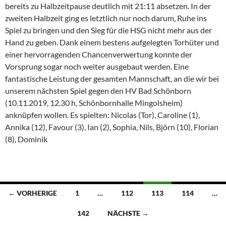
bereits zu Halbzeitpause deutlich mit 21:11 absetzen. In der
zweiten Halbzeit ging es letztlich nur noch darum, Ruhe ins
Spiel zu bringen und den Sieg für die HSG nicht mehr aus der
Hand zu geben. Dank einem bestens aufgelegten Torhüter und
einer hervorragenden Chancenverwertung konnte der
Vorsprung sogar noch weiter ausgebaut werden. Eine
fantastische Leistung der gesamten Mannschaft, an die wir bei
unserem nächsten Spiel gegen den HV Bad Schönborn
(10.11.2019, 12.30 h, Schönbornhalle Mingolsheim)
anknüpfen wollen. Es spielten: Nicolas (Tor), Caroline (1),
Annika (12), Favour (3), Ian (2), Sophia, Nils, Björn (10), Florian
(8), Dominik
Beitragsnavigation
← VORHERIGE
1
…
112
113
114
…
142
NÄCHSTE →