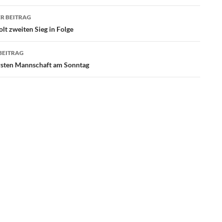
agsnavigation
R BEITRAG
lt zweiten Sieg in Folge
BEITRAG
ersten Mannschaft am Sonntag