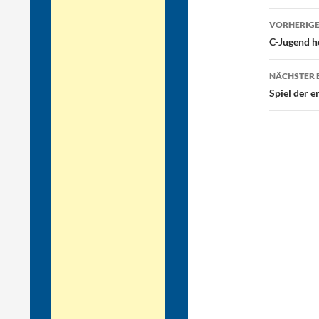
Beitr
VORHERIGE
C-Jugend ho
NÄCHSTER 
Spiel der 