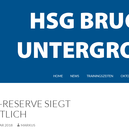
HOME
NEWS
TRAININGSZEITEN
OKTO
-RESERVE SIEGT
TLICH
AR 2018
MARKUS