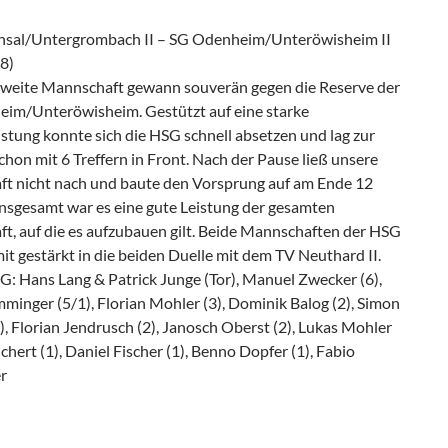
sal/Untergrombach II – SG Odenheim/Unteröwisheim II
8)
zweite Mannschaft gewann souverän gegen die Reserve der
im/Unteröwisheim. Gestützt auf eine starke
stung konnte sich die HSG schnell absetzen und lag zur
chon mit 6 Treffern in Front. Nach der Pause ließ unsere
t nicht nach und baute den Vorsprung auf am Ende 12
Insgesamt war es eine gute Leistung der gesamten
t, auf die es aufzubauen gilt. Beide Mannschaften der HSG
t gestärkt in die beiden Duelle mit dem TV Neuthard II.
G: Hans Lang & Patrick Junge (Tor), Manuel Zwecker (6),
minger (5/1), Florian Mohler (3), Dominik Balog (2), Simon
, Florian Jendrusch (2), Janosch Oberst (2), Lukas Mohler
Richert (1), Daniel Fischer (1), Benno Dopfer (1), Fabio
r