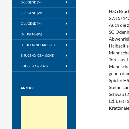
B-JUGEND (M)
HSG Bruch
C-JUGEND (W)
27:15 (14:
C-JUGEND (M)
Auch die 
SG Odenhe
D-JUGEND (W)
Abwehrlei
D-JUGEND (GEMISCHT)
Halbzeit s
Mannschaf
E-JUGEND (GEMISCHT)
Tore aus. 
Mannschaf
F-JUGEND & MINIS
gehen dami
Spieler HS
Stefan Lam
ANZEIGE
Schwab (2)
(2), Lars 
Kratzmaie