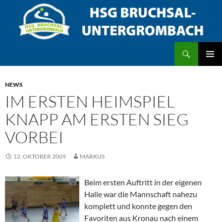
Zum
Inhalt
springen
Suchen
HSG Bruchsal/Untergrombach
PRIMÄR
MENÜ
NEWS
IM ERSTEN HEIMSPIEL
KNAPP AM ERSTEN SIEG
VORBEI
12. OKTOBER 2009
MARKUS
Beim ersten Auftritt in der eigenen
Halle war die Mannschaft nahezu
komplett und konnte gegen den
Favoriten aus Kronau nach einem