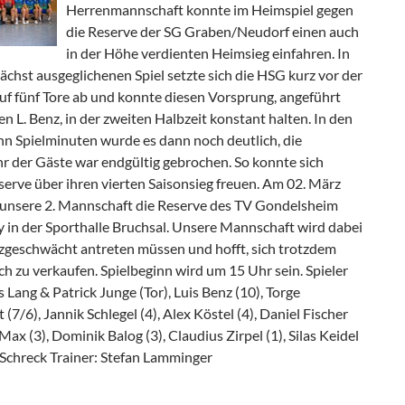
Herrenmannschaft konnte im Heimspiel gegen
die Reserve der SG Graben/Neudorf einen auch
in der Höhe verdienten Heimsieg einfahren. In
chst ausgeglichenen Spiel setzte sich die HSG kurz vor der
uf fünf Tore ab und konnte diesen Vorsprung, angeführt
n L. Benz, in der zweiten Halbzeit konstant halten. In den
hn Spielminuten wurde es dann noch deutlich, die
 der Gäste war endgültig gebrochen. So konnte sich
erve über ihren vierten Saisonsieg freuen. Am 02. März
unsere 2. Mannschaft die Reserve des TV Gondelsheim
 in der Sporthalle Bruchsal. Unsere Mannschaft wird dabei
tzgeschwächt antreten müssen und hofft, sich trotzdem
h zu verkaufen. Spielbeginn wird um 15 Uhr sein. Spieler
Lang & Patrick Junge (Tor), Luis Benz (10), Torge
 (7/6), Jannik Schlegel (4), Alex Köstel (4), Daniel Fischer
 Max (3), Dominik Balog (3), Claudius Zirpel (1), Silas Keidel
n Schreck Trainer: Stefan Lamminger