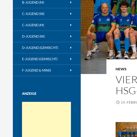
B-JUGEND (M)
C-JUGEND (W)
C-JUGEND (M)
D-JUGEND (W)
D-JUGEND (GEMISCHT)
E-JUGEND (GEMISCHT)
NEWS
F-JUGEND & MINIS
VIE
HSG
ANZEIGE
19. FEBR