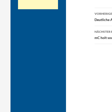
Beitr
VORHERIGE
Deutliche 
NÄCHSTER 
mC holt so