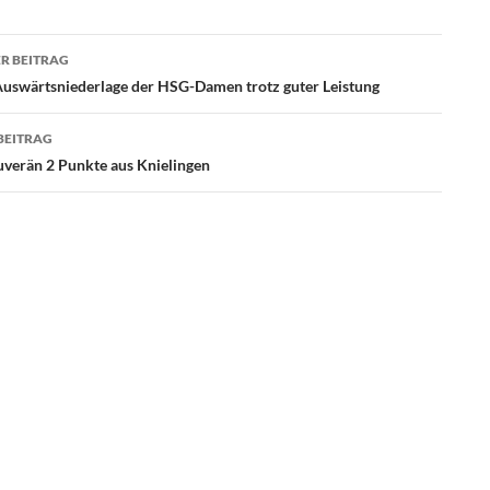
agsnavigation
R BEITRAG
Auswärtsniederlage der HSG-Damen trotz guter Leistung
BEITRAG
uverän 2 Punkte aus Knielingen