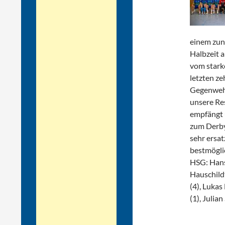
einem zunä
Halbzeit a
vom starke
letzten ze
Gegenwehr
unsere Res
empfängt 
zum Derby
sehr ersa
bestmöglic
HSG: Hans 
Hauschildt
(4), Lukas
(1), Julia