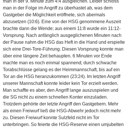
man in der 9. Minute zum 4:4 ausgleichen. Leider schloss
man in der Folge im Angriff zu überhastet ab, was dem
Gastgeber die Möglichkeit eröffnete, sich abermals
abzusetzen (10:6). Eine von der HSG genommene Auszeit
brachte dann die Wende; aus einem 11:8 wurde ein 11:12-
Vorsprung. Nach anfänglich ausgeglichenen Minuten nach
der Pause nahm die HSG das Heft in die Hand und erspielte
sich eine Drei-Tore-Führung. Diesen Vorsprung konnte man
über eine längere Zeit behaupten. 6 Minuten vor Ende
machte man es noch einmal spannend; durch schwache
Torabschlüsse gelang es der Heimmannschaft, bis auf ein
Tor an die HSG heranzukommen (23:24). Im letzten Angriff
unserer Mannschaft konnte leider kein Tor erzielt werden.
Man schaffte es aber, den Angriff lange auszuspielen und
die SG nicht zu einem schnellen Konter einzuladen.
Trotzdem gehörte der letzte Angriff den Gastgebern. Mehr
als einen Freiwurf ließ die HSG-Abwehr jedoch nicht mehr
zu. Diesen Freiwurf konnte Sulzfeld nicht im Tor
unterbringen. So feierte die HSG-Reserve einen umjubelten